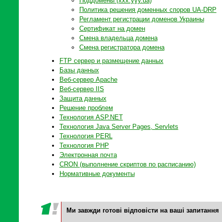
Поддомены (xxx.yyy.ua)
Политика решения доменных споров UA-DRP
Регламент регистрации доменов Украины
Сертификат на домен
Смена владельца домена
Смена регистратора домена
FTP сервер и размещение данных
Базы данных
Веб-сервер Apache
Веб-сервер IIS
Защита данных
Решение проблем
Технология ASP.NET
Технология Java Server Pages, Servlets
Технология PERL
Технология PHP
Электронная почта
CRON (выполнение скриптов по расписанию)
Нормативные документы
Ми завжди готові відповісти на ваші запитання