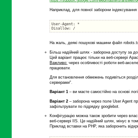
https://support.google.com/webmasters/answer/
Наприклад, для повної заборони індексування с
User-Agent: *

Disallow: /
На жаль, деякі пошукові машини файл robots.t
Більш надійний шлях - заборона доступу за до
Цей варіант працює тільки на веб-сервері Apac
Важливо:
через особливості роботи веб-аксел
працювати.
Для встановлення обмежень подивіться розділ 
серверами".
Варіант 1
– ви маєте самостійно на основі логі
Варіант 2
– заборона через поле User Agent п
зафільтрувати по підрядку googlebot.
Конфігурацію можна також зробити через влас
веб-сервері IIS. Це надійний шлях, мінус в том
Приклад вставки на PHP, яка заборонить відкр