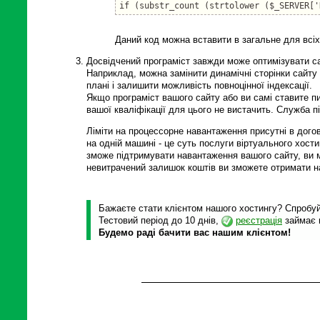
if (substr_count (strtolower ($_SERVER['
Даний код можна вставити в загальне для всіх
Досвідчений програміст завжди може оптимізувати са
Наприклад, можна замінити динамічні сторінки сайт
плані і залишити можливість повноцінної індексації.
Якщо програміст вашого сайту або ви самі ставите пи
вашої кваліфікації для цього не вистачить. Служба п
Ліміти на процессорне навантаження присутні в догов
на одній машині - це суть послуги віртуального хост
зможе підтримувати навантаження вашого сайту, ви м
невитрачений залишок коштів ви зможете отримати н
Бажаєте стати клієнтом нашого хостингу? Спробуйт
Тестовий період до 10 днів,
реєстрація
займає 
Будемо раді бачити вас нашим клієнтом!