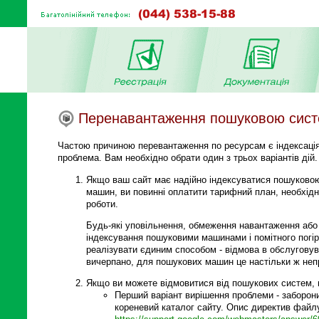
Перенавантаження пошуковою сис
Частою причиною перевантаження по ресурсам є індексація 
проблема. Вам необхідно обрати один з трьох варіантів дій.
Якщо ваш сайт має надійно індексуватися пошуковою
машин, ви повинні оплатити тарифний план, необхід
роботи.
Будь-які уповільнення, обмеження навантаження або і
індексування пошуковими машинами і помітного пог
реалізувати єдиним способом - відмова в обслуговув
вичерпано, для пошукових машин це настільки ж непри
Якщо ви можете відмовитися від пошукових систем, 
Перший варіант вирішення проблеми - заборони
кореневий каталог сайту. Опис директив файл