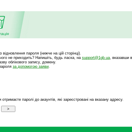
відновлення пароля (нижче на цій сторінці).
ічого не приходить? Напишіть, будь ласка, на
support@1gb.ua
, вказавши 
зву облікового запису, домену.
 пароля
за допомогою заяви
.
 отримаєте паролі до акаунтів, які зареєстровані на вказану адресу.