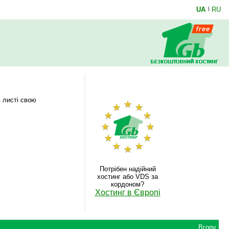
UA
|
RU
в листі свою
Потрібен надійний
хостинг або VDS за
кордоном?
Хостинг в Європі
Вгору