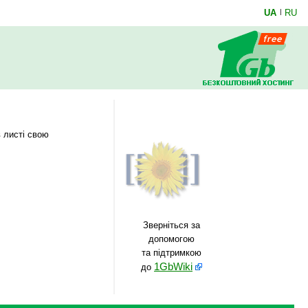
UA
|
RU
в листі свою
Зверніться за
допомогою
та підтримкою
1GbWiki
до