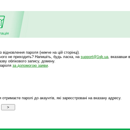
відновлення пароля (нижче на цій сторінці).
ічого не приходить? Напишіть, будь ласка, на
support@1gb.ua
, вказавши 
зву облікового запису, домену.
 пароля
за допомогою заяви
.
 отримаєте паролі до акаунтів, які зареєстровані на вказану адресу.