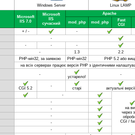
Windows Server
Linux LAMP
Apache
Microsoft
Microsoft
IIS
Fast
IIS 7.0
mod_php
mod_php
сучасний
CGI
+ / -
-
-
-
-
-
-
1.3
2.2
PHP-win32, за заявкою
PHP-win32
PHP 5.2 або ви
на всіх серверах працює версія PHP з ідентичними налаштув
-
-
устарело!
-
CGI 5.2
старі
актуальні версі
-
-
на ви
-
через 
-
оброб
CGI / f
-
-