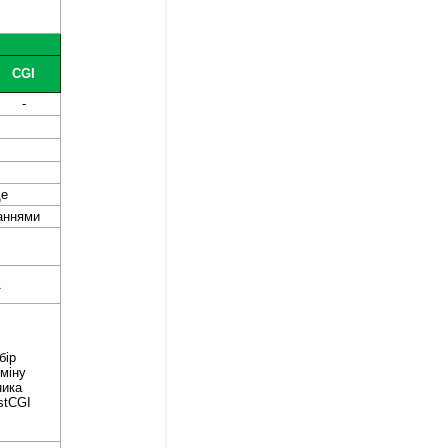
CGI
-
ще
аннями
ї
бір
зміну
ника
astCGI