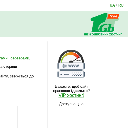
UA
|
RU
тами і серверами
.
а сторінці
айту, зверніться до
Бажаєте, щоб сайт
працював
ідеально
?
VIP хостинг!
Доступна ціна