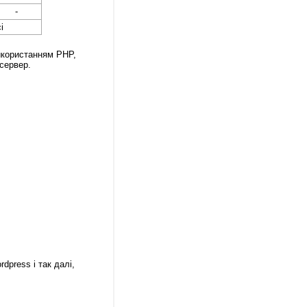
-
і
икористанням PHP,
сервер.
dpress і так далі,