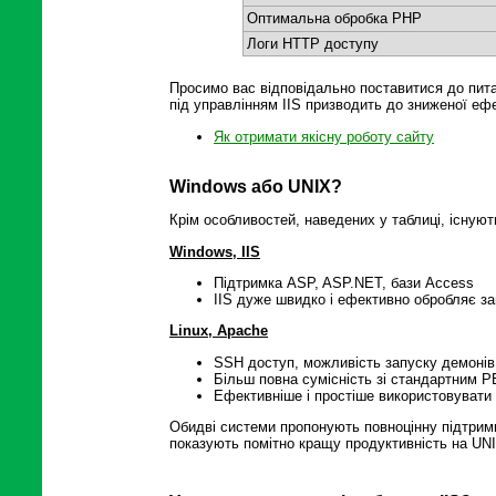
Оптимальна обробка PHP
Логи HTTP доступу
Просимо вас відповідально поставитися до пит
під управлінням IIS призводить до зниженої еф
Як отримати якісну роботу сайту
Windows або UNIX?
Крім особливостей, наведених у таблиці, існують
Windows, IIS
Підтримка ASP, ASP.NET, бази Access
IIS дуже швидко і ефективно обробляє з
Linux, Apache
SSH доступ, можливість запуску демонів 
Більш повна сумісність зі стандартним 
Ефективніше і простіше використовувати в
Обидві системи пропонують повноцінну підтримку
показують помітно кращу продуктивність на UN