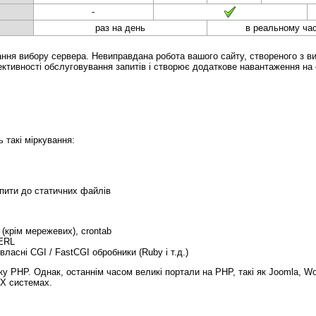
-
раз на день
в реальному час
ання вибору сервера. Невиправдана робота вашого сайту, створеного з в
ективності обслуговування запитів і створює додаткове навантаження на 
 такі міркування:
апити до статичних файлів
(крім мережевих), crontab
PERL
ласні CGI / FastCGI обробники (Ruby і т.д.)
 PHP. Однак, останнім часом великі портали на PHP, такі як Joomla, Wor
IX системах.