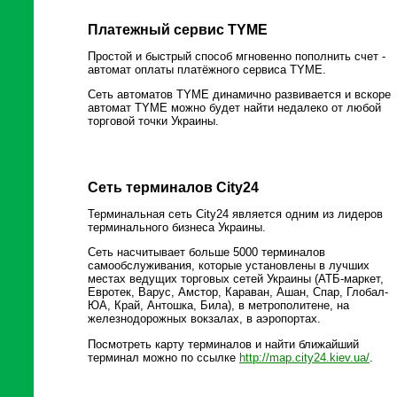
Платежный сервис TYME
Простой и быстрый способ мгновенно пополнить счет -
автомат оплаты платёжного сервиса TYME.
Сеть автоматов TYME динамично развивается и вскоре
автомат TYME можно будет найти недалеко от любой
торговой точки Украины.
Сеть терминалов City24
Терминальная сеть City24 является одним из лидеров
терминального бизнеса Украины.
Сеть насчитывает больше 5000 терминалов
самообслуживания, которые установлены в лучших
местах ведущих торговых сетей Украины (АТБ-маркет,
Евротек, Варус, Амстор, Караван, Ашан, Спар, Глобал-
ЮА, Край, Антошка, Била), в метрополитене, на
железнодорожных вокзалах, в аэропортах.
Посмотреть карту терминалов и найти ближайший
терминал можно по ссылке
http://map.city24.kiev.ua/
.