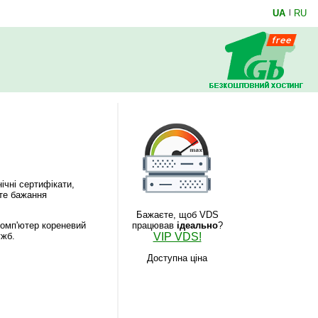
UA
|
RU
ічні сертифікати,
єте бажання
Бажаєте, щоб VDS
працював
ідеально
?
комп'ютер кореневий
VIP VDS!
ужб.
Доступна ціна