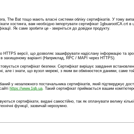
pera, The Bat тощо мають власні системи обліку сертифікатів. У тому вип
ати хостинга, вам необхідно імпортувати сертифікат 1gbuarootCA.crt в ц
кації. Як саме зробити це - зверніться до довідки продукту.
бо HTTPS версії, що дозволяє зашифрувати надіслану інформацію та зро
 в захищеному варіанті (Наприклад, RPC / MAPI через HTTPS).
товується сертифікат безпеки. Сертифікат вирішує завдання встановлен
, але і знати, що вузол мережі, з яким ви обмінюєтеся даними, саме той,
баний у незалежного постачальника сертифікатів, який підтверджує дост
сайті
https://www.1gb.ua
. Такий сертифікат приймається вашим комп'ютер
вуються сертифікати, видані самостійно, так як оплачувати велику кількі
технічні функції, зазвичай нерозумно.