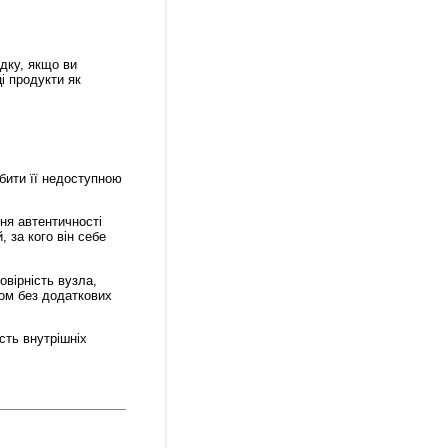
адку, якщо ви
і продукти як
бити її недоступною
ня автентичності
 за кого він себе
овірність вузла,
ом без додаткових
сть внутрішніх