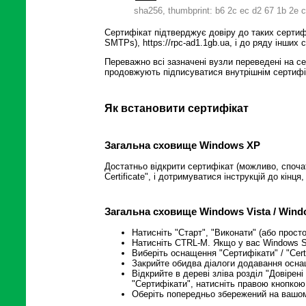
sha256, thumbprint: b6 2c ec d2 67 1b 2e c
Сертифікат підтверджує довіру до таких сертифік
SMTPs), https://rpc-ad1.1gb.ua, і до ряду інших 
Переважно всі зазначені вузли переведені на се
продовжують підписуватися внутрішнім сертифі
Як встановити сертифікат
Загальна сховище Windows XP
Достатньо відкрити сертифікат (можливо, спочат
Certificate", і дотримуватися інструкцій до кін
Загальна сховище Windows Vista / Window
Натисніть "Старт", "Виконати" (або прост
Натисніть CTRL-M. Якщо у вас Windows Ser
Виберіть оснащення "Сертифікати" / "Cert
Закрийте обидва діалоги додавання осна
Відкрийте в дереві зліва розділ "Довірені 
"Сертифікати", натисніть правою кнопкою м
Оберіть попередньо збережений на вашому