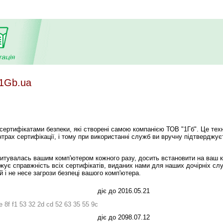
 1Gb.ua
сертифікатами безпеки, які створені самою компанією ТОВ "1Гб". Це техн
нтрах сертифікації, і тому при використанні служб ви вручну підтверджу
апитувалась вашим комп'ютером кожного разу, досить встановити на ваш 
джує справжність всіх сертифікатів, виданих нами для наших дочірніх сл
 і не несе загрози безпеці вашого комп'ютера.
діє до 2016.05.21
e 8f f1 53 32 2d cd 52 63 35 55 9c
діє до 2098.07.12