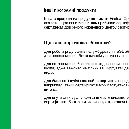
Інші програмні продукти
Багато програмних продуктів, такі як Firefox, O
бажаєте, щоб вони без питань приймали сертифік
сертифікат довіреного кореневого центру сертифі
Що таке сертифікат безпеки?
Для роботи ряду сайтів і служб доступні SSL а
для перехоплення. Деякі служби доступні лише
Для встановлення безпечного з'єднання викорис
вузла, адже важливо не тільки зашифрувати дані
видає.
Для більшості публічних сайтів сертифікат прид
наприклад, такий сертифікат використовується 
питань.
Для внутрішніх вузлів компаній часто використо
сертифікатів, багато з яких виконують незначні 