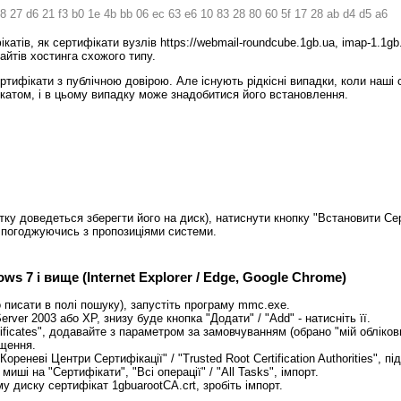
8 27 d6 21 f3 b0 1e 4b bb 06 ec 63 e6 10 83 28 80 60 5f 17 28 ab d4 d5 a6
атів, як сертифікати вузлів https://webmail-roundcube.1gb.ua, imap-1.1g
сайтів хостинга схожого типу.
ртифікати з публічною довірою. Але існують рідкісні випадки, коли наші
катом, і в цьому випадку може знадобитися його встановлення.
ку доведеться зберегти його на диск), натиснути кнопку "Встановити Серти
ця, погоджуючись з пропозиціями системи.
s 7 і вище (Internet Explorer / Edge, Google Chrome)
о писати в полі пошуку), запустіть програму mmc.exe.
ver 2003 або XP, знизу буде кнопка "Додати" / "Add" - натисніть її.
ificates", додавайте з параметром за замовчуванням (обрано "мій обліков
щення.
Кореневі Центри Сертифікації" / "Trusted Root Certification Authorities", пі
иші на "Сертифікати", "Всі операції" / "All Tasks", імпорт.
 диску сертифікат 1gbuarootCA.crt, зробіть імпорт.