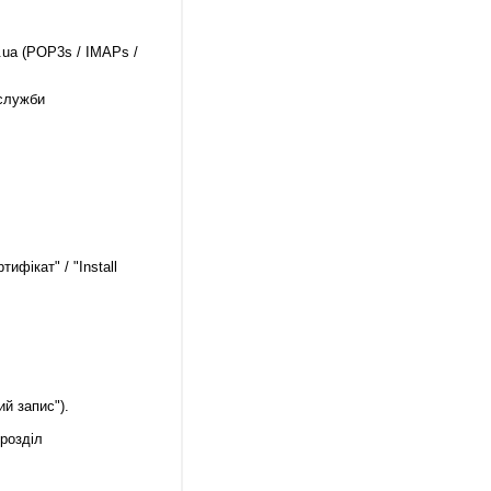
b.ua (POP3s / IMAPs /
 служби
фікат" / "Install
ий запис").
дрозділ