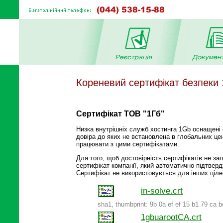
Кореневий сертифікат безпеки
Сертифікат ТОВ "1Гб"
Низка внутрішніх служб хостинга 1Gb оснащені 
довіра до яких не встановлена в глобальних це
працювати з цими сертифікатами.
Для того, щоб достовірність сертифікатів не з
сертифікат компанії, який автоматично підтвер
Сертифікат не використовується для інших цілей
in-solve.crt
sha1, thumbprint: 9b 0a ef ef 15 b1 79 ca b
1gbuarootCA.crt