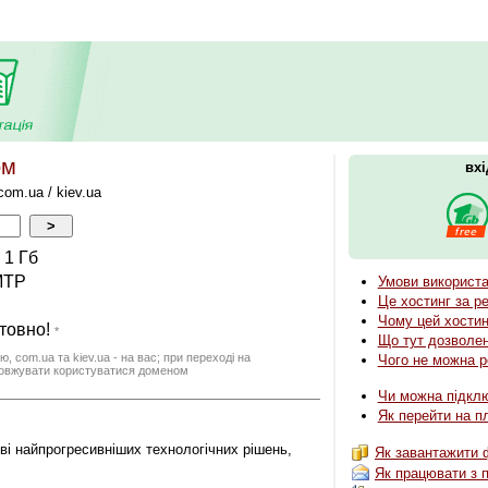
ом
вхі
com.ua / kiev.ua
 1 Гб
MTP
Умови використан
Це хостинг за р
Чому цей хостин
штовно!
*
Що тут дозволе
ію, com.ua та kiev.ua - на вас; при переході на
Чого не можна р
довжувати користуватися доменом
Чи можна підклю
Як перейти на п
ві найпрогресивніших технологічних рішень,
Як завантажити 
Як працювати з 