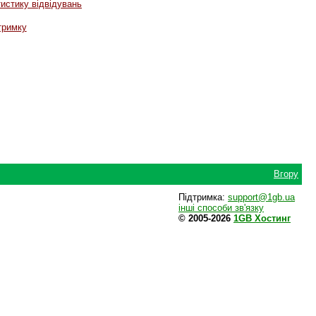
истику відвідувань
тримку
Вгору
Підтримка:
support@1gb.ua
інші способи зв'язку
© 2005-2026
1GB Хостинг