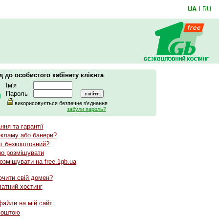
UA
|
RU
д до особистого кабінету клієнта
Ім'я
Пароль
викорисовується безпечне з'єднання
забули пароль?
ня та гарантії
екламу або банери?
г безкоштовний?
но розміщувати
озміщувати на free.1gb.ua
чити свій домен?
латний хостинг
файли на мій сайт
поштою