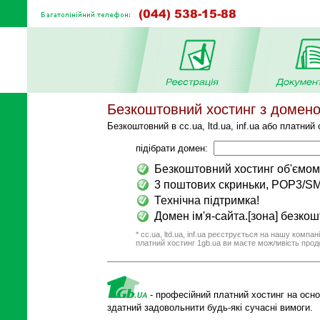
Безкоштовний хостинг з домен
Безкоштовний в cc.ua, ltd.ua, inf.ua або платний 
підібрати домен:
Безкоштовний хостинг об'ємом
3 поштових скриньки, POP3/S
Технічна підтримка!
Домен ім'я-сайта.[зона] безко
* cc.ua, ltd.ua, inf.ua реєструється на нашу компан
платний хостинг 1gb.ua ви маєте можливість про
- професійний платний хостинг на осно
здатний задовольнити будь-які сучасні вимоги.