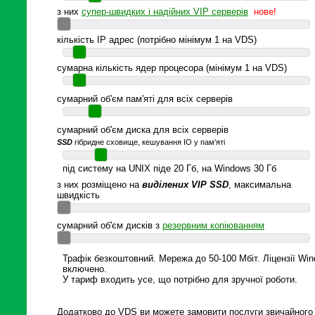
з них
супер-швидких і надійних VIP серверів
нове!
кількість IP адрес (потрібно мінімум 1 на VDS)
сумарна кількість ядер процесора (мінімум 1 на VDS)
сумарний об'єм пам'яті для всіх серверів
сумарний об'єм диска для всіх серверів
SSD
гібридне сховище, кешування IO у пам'яті
під систему на UNIX піде 20 Гб, на Windows 30 Гб
з них розміщено на
виділених VIP SSD
, максимальна
швидкість
сумарний об'єм дисків з
резервним копіюванням
Трафік безкоштовний. Мережа до 50-100 Мбіт. Ліцензії Wi
включено.
У тариф входить усе, що потрібно для зручної роботи.
Додатково до VDS ви можете замовити послуги звичайного