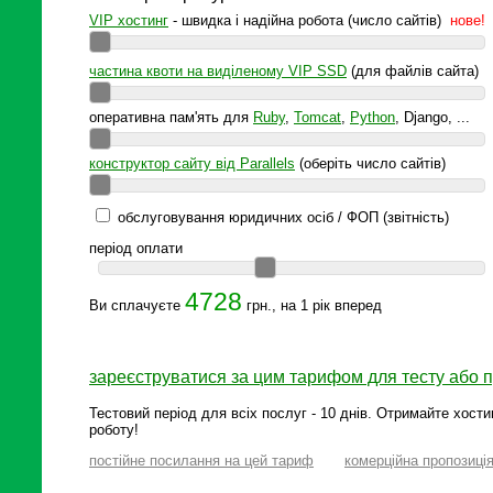
VIP хостинг
- швидка і надійна робота (число сайтів)
нове!
частина квоти на виділеному VIP SSD
(для файлів сайта)
оперативна пам'ять для
Ruby
,
Tomcat
,
Python
, Django, ...
конструктор сайту від Parallels
(оберіть число сайтів)
обслуговування юридичних осіб / ФОП (звітність)
період оплати
4728
Ви сплачуєте
грн., на 1 рік вперед
зареєструватися за цим тарифом для тесту або 
Тестовий період для всіх послуг - 10 днів. Отримайте хости
роботу!
постійне посилання на цей тариф
комерційна пропозиці