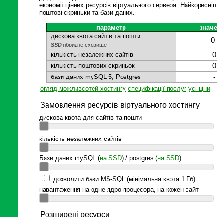
економії цінних ресурсів віртуального сервера. Найкорисніш
поштові скриньки та бази даних.
параметр
знач
дискова квота сайтів та пошти
0
SSD
гібридне сховище
кількість незалежних сайтів
0
кількість поштових скриньок
0
бази даних mySQL 5, Postgres
-
огляд можливсотей хостингу
специфікації послуг
усі ціни
Замовлення ресурсів віртуального хостингу
дискова квота для сайтів та пошти
кількість незалежних сайтів
Бази даних mySQL (
на SSD
) / postgres (
на SSD
)
дозволити бази MS-SQL (мінімальна квота 1 Гб)
навантаження на одне ядро процесора, на кожен сайт
Розширені ресурси