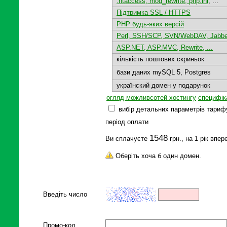
.htaccess, mod_rewrite, php.ini
, ...
Підтримка SSL / HTTPS
PHP будь-яких версій
Perl, SSH/SCP, SVN/WebDAV, Jabbe
ASP.NET, ASP.MVC, Rewrite, ...
кількість поштових скриньок
бази даних mySQL 5, Postgres
українский домен у подарунок
огляд можливсотей хостингу
специфік
вибір детальних параметрів тариф
період оплати
1548
Ви сплачуєте
грн., на 1 рік впер
Оберіть хоча б один домен.
Введіть число
Промо-код