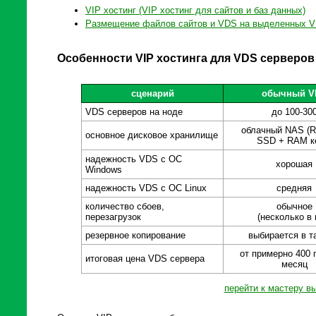
VIP хостинг (VIP хостинг для сайтов и баз данных)
Размещение файлов сайтов и VDS на выделенных 
Особенности VIP хостинга для VDS серверов
сценарий
обычный V
VDS серверов на ноде
до 100-30
облачный NAS (R
основное дисковое хранилище
SSD + RAM к
надежность VDS c ОС
хорошая
Windows
надежность VDS с ОС Linux
средняя
количество сбоев,
обычное
перезагрузок
(несколько в 
резервное копирование
выбирается в 
от примерно 400 
итоговая цена VDS сервера
месяц
перейти к мастеру в