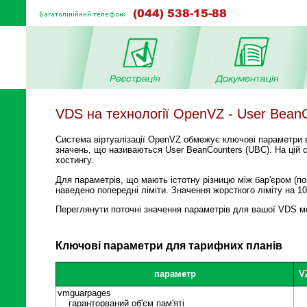
VDS на технології OpenVZ - User Bean
Система віртуалізації OpenVZ обмежує ключові параметри 
значень, що називаються User BeanCounters (UBC). На цій с
хостингу.
Для параметрів, що мають істотну різницю між бар'єром (поп
наведено попередні ліміти. Значення жорсткого ліміту на 1
Переглянути поточні значення параметрів для вашої VDS мо
Ключові параметри для тарифних планів
параметр
V
vmguarpages
гаранторваний об'єм пам'яті