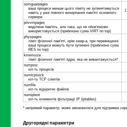
oomguarpages
ваші процеси менше цього ліміту не зупинятимуться
1
навіть у разі повного вичерпання пам'яті основного
сервера
privvmpages
виділена пам'ять, але така, що не обов'язково
використовується (приблизно сума VIRT по top)
physpages
ліміт фізичної пам'яті, крім swap-а, при перевищенні
ваші процеси можуть бути зупинені (приблизно сума
RES по top)
kmemsize
ліміт фізичної пам'яті ядра, яка не вивантажується*
numproc
кіл-ть процесів
numtcpsock
кіл-ть TCP сокетів
numfile
кіл-ть відкритих файлів
numiptent
кіл-ть елементів фільтрації IP (iptables)
* непрямий параметр, може змінюватися для підтримки серв
Другорядні параметри