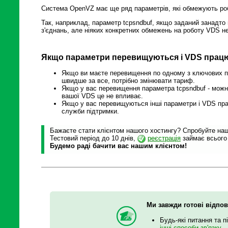
Система OpenVZ має ще ряд параметрів, які обмежують ро
Так, наприклад, параметр tcpsndbuf, якщо заданий занадто
з'єднань, але ніяких конкретних обмежень на роботу VDS н
Якщо параметри перевищуються і VDS прац
Якщо ви маєте перевищення по одному з ключових па
швидше за все, потрібно змінювати тариф.
Якщо у вас перевищення параметра tcpsndbuf - можна
вашої VDS це не впливає.
Якщо у вас перевищуються інші параметри і VDS прац
служби підтримки.
Бажаєте стати клієнтом нашого хостингу? Спробуйте наші
Тестовий період до 10 днів,
реєстрація
займає всього
Будемо раді бачити вас нашим клієнтом!
Ми завжди готові відпов
Будь-які питання та п
інші способи зв'язку